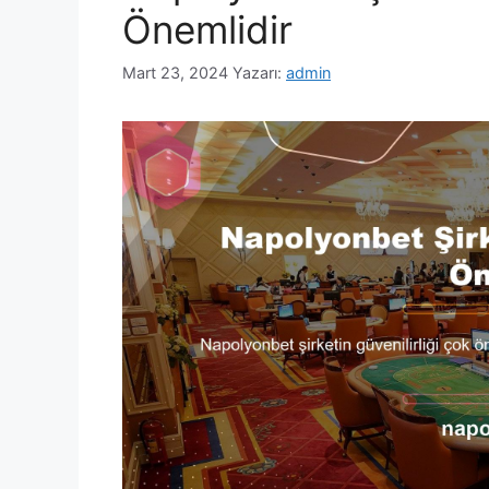
Önemlidir
Mart 23, 2024
Yazarı:
admin