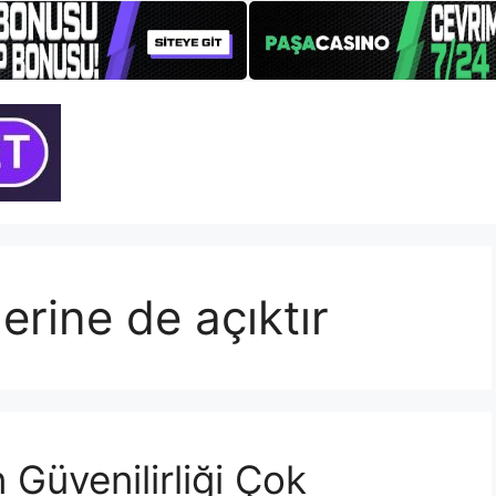
erine de açıktır
 Güvenilirliği Çok