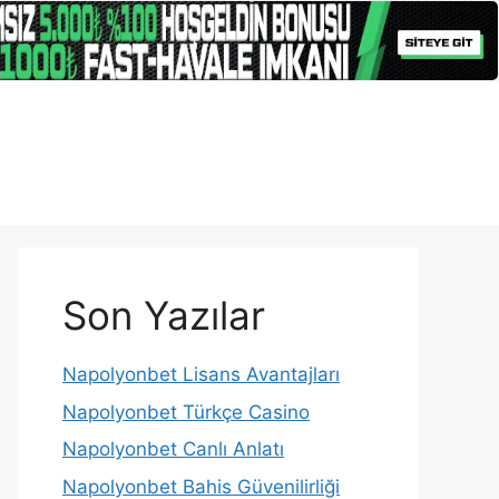
Son Yazılar
Napolyonbet Lisans Avantajları
Napolyonbet Türkçe Casino
Napolyonbet Canlı Anlatı
Napolyonbet Bahis Güvenilirliği