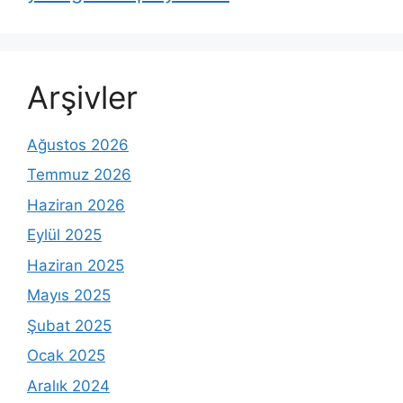
Arşivler
Ağustos 2026
Temmuz 2026
Haziran 2026
Eylül 2025
Haziran 2025
Mayıs 2025
Şubat 2025
Ocak 2025
Aralık 2024