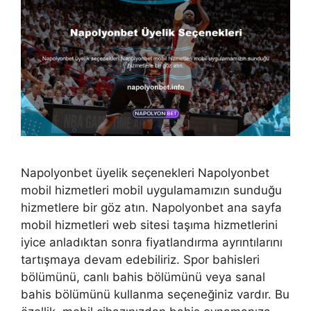
Napolyonbet üyelik seçenekleri Napolyonbet
mobil hizmetleri mobil uygulamamızın sunduğu
hizmetlere bir göz atın. Napolyonbet ana sayfa
mobil hizmetleri web sitesi taşıma hizmetlerini
iyice anladıktan sonra fiyatlandırma ayrıntılarını
tartışmaya devam edebiliriz. Spor bahisleri
bölümünü, canlı bahis bölümünü veya sanal
bahis bölümünü kullanma seçeneğiniz vardır. Bu