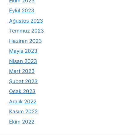
Ekim 2023
Eylül 2023
Ağustos 2023
Temmuz 2023
Haziran 2023
Mayıs 2023
Nisan 2023
Mart 2023
Şubat 2023
Ocak 2023
Aralık 2022
Kasım 2022
Ekim 2022