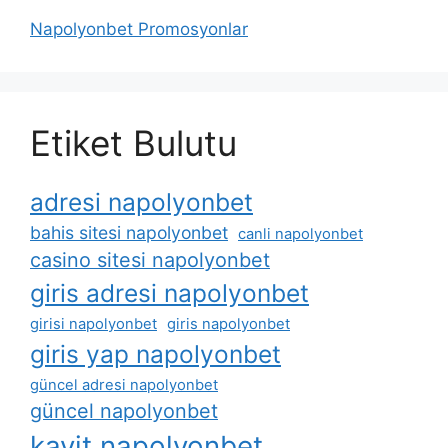
Napolyonbet Promosyonlar
Etiket Bulutu
adresi napolyonbet
bahis sitesi napolyonbet
canli napolyonbet
casino sitesi napolyonbet
giris adresi napolyonbet
girisi napolyonbet
giris napolyonbet
giris yap napolyonbet
güncel adresi napolyonbet
güncel napolyonbet
kayit napolyonbet