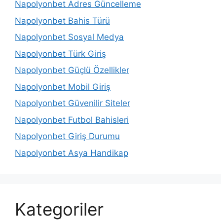
Napolyonbet Adres Güncelleme
Napolyonbet Bahis Türü
Napolyonbet Sosyal Medya
Napolyonbet Türk Giriş
Napolyonbet Güçlü Özellikler
Napolyonbet Mobil Giriş
Napolyonbet Güvenilir Siteler
Napolyonbet Futbol Bahisleri
Napolyonbet Giriş Durumu
Napolyonbet Asya Handikap
Kategoriler