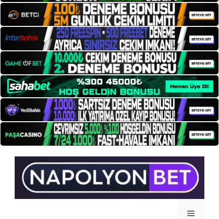
İçeriğe
atla
Menü