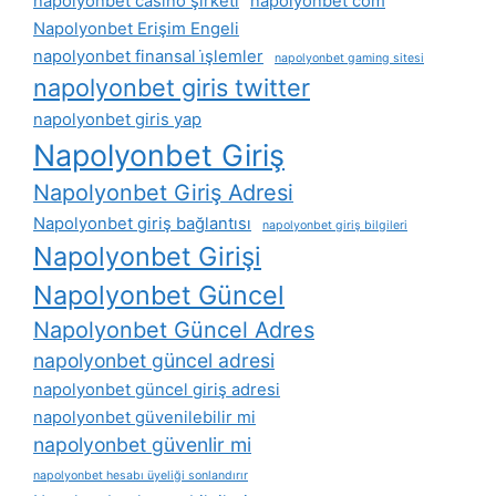
napolyonbet casino şirketi
napolyonbet com
Napolyonbet Erişim Engeli
napolyonbet finansal i̇şlemler
napolyonbet gaming sitesi
napolyonbet giris twitter
napolyonbet giris yap
Napolyonbet Giriş
Napolyonbet Giriş Adresi
Napolyonbet giriş bağlantısı
napolyonbet giriş bilgileri
Napolyonbet Girişi
Napolyonbet Güncel
Napolyonbet Güncel Adres
napolyonbet güncel adresi
napolyonbet güncel giriş adresi
napolyonbet güvenilebilir mi
napolyonbet güvenlir mi
napolyonbet hesabı üyeliği sonlandırır