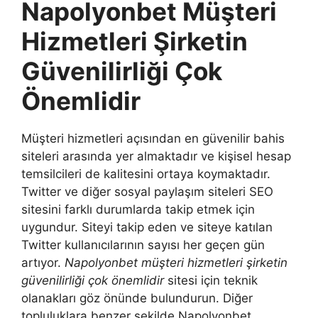
Napolyonbet Müşteri
Hizmetleri Şirketin
Güvenilirliği Çok
Önemlidir
Müşteri hizmetleri açısından en güvenilir bahis
siteleri arasında yer almaktadır ve kişisel hesap
temsilcileri de kalitesini ortaya koymaktadır.
Twitter ve diğer sosyal paylaşım siteleri SEO
sitesini farklı durumlarda takip etmek için
uygundur. Siteyi takip eden ve siteye katılan
Twitter kullanıcılarının sayısı her geçen gün
artıyor.
Napolyonbet müşteri hizmetleri şirketin
güvenilirliği çok önemlidir
sitesi için teknik
olanakları göz önünde bulundurun. Diğer
topluluklara benzer şekilde Napolyonbet