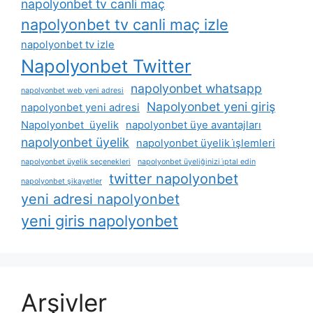
napolyonbet tv canli maç
napolyonbet tv canli maç izle
napolyonbet tv izle
Napolyonbet Twitter
napolyonbet whatsapp
napolyonbet web yeni adresi
Napolyonbet yeni giriş
napolyonbet yeni adresi
Napolyonbet üyelik
napolyonbet üye avantajları
napolyonbet üyelik
napolyonbet üyelik i̇şlemleri
napolyonbet üyelik seçenekleri
napolyonbet üyeliğinizi i̇ptal edin
twitter napolyonbet
napolyonbet şikayetler
yeni adresi napolyonbet
yeni giris napolyonbet
Arşivler