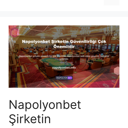
Napolyonbet
Şirketin