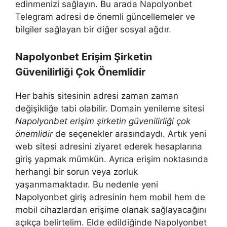
edinmenizi sağlayın. Bu arada Napolyonbet
Telegram adresi de önemli güncellemeler ve
bilgiler sağlayan bir diğer sosyal ağdır.
Napolyonbet Erişim Şirketin
Güvenilirliği Çok Önemlidir
Her bahis sitesinin adresi zaman zaman
değişikliğe tabi olabilir. Domain yenileme sitesi
Napolyonbet erişim şirketin güvenilirliği çok
önemlidir
de seçenekler arasındaydı. Artık yeni
web sitesi adresini ziyaret ederek hesaplarına
giriş yapmak mümkün. Ayrıca erişim noktasında
herhangi bir sorun veya zorluk
yaşanmamaktadır. Bu nedenle yeni
Napolyonbet giriş adresinin hem mobil hem de
mobil cihazlardan erişime olanak sağlayacağını
açıkça belirtelim. Elde edildiğinde Napolyonbet