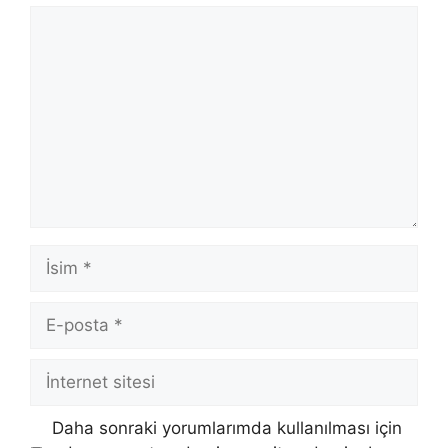
Yorum
İsim
E-
posta
İnternet
sitesi
Daha sonraki yorumlarımda kullanılması için