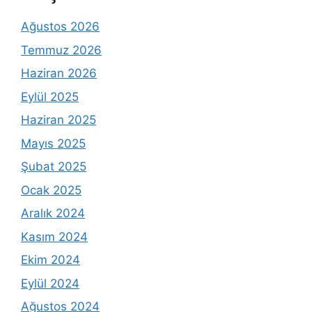
Ağustos 2026
Temmuz 2026
Haziran 2026
Eylül 2025
Haziran 2025
Mayıs 2025
Şubat 2025
Ocak 2025
Aralık 2024
Kasım 2024
Ekim 2024
Eylül 2024
Ağustos 2024