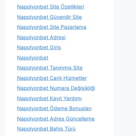
Napolyonbet Site Özellikleri
Napolyonbet Güvenilir Site
Napolyonbet Site Pazarlama
Napolyonbet Adresi
Napolyonbet Giriş
Napolyonbet
Napolyonbet Tanınmış Site
Napolyonbet Canlı Hizmetler
Napolyonbet Numara Değişikliği
Napolyonbet Kayıt Yardımı
Napolyonbet Ödeme Bonusları
Napolyonbet Adres Güncelleme
Napolyonbet Bahis Türü