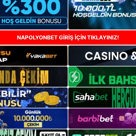
NAPOLYONBET GİRİŞ İÇİN TIKLAYINIZ!