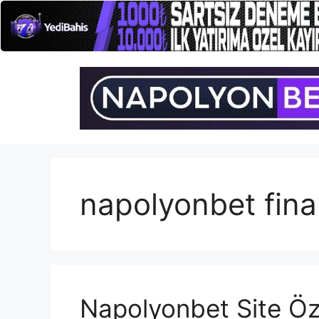
İçeriğe
atla
napolyonbet finan
Napolyonbet Site Öze