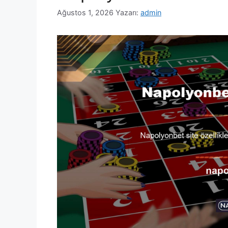
Ağustos 1, 2026
Yazarı:
admin