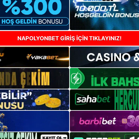
NAPOLYONBET GİRİŞ İÇİN TIKLAYINIZ!