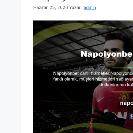
Haziran 25, 2026
Yazarı:
admin