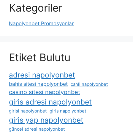
Kategoriler
Napolyonbet Promosyonlar
Etiket Bulutu
adresi napolyonbet
bahis sitesi napolyonbet
canli napolyonbet
casino sitesi napolyonbet
giris adresi napolyonbet
girisi napolyonbet
giris napolyonbet
giris yap napolyonbet
güncel adresi napolyonbet