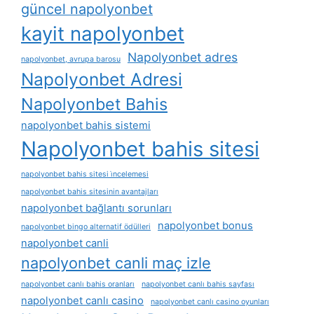
güncel napolyonbet
kayit napolyonbet
Napolyonbet adres
napolyonbet, avrupa barosu
Napolyonbet Adresi
Napolyonbet Bahis
napolyonbet bahis sistemi
Napolyonbet bahis sitesi
napolyonbet bahis sitesi i̇ncelemesi
napolyonbet bahis sitesinin avantajları
napolyonbet bağlantı sorunları
napolyonbet bonus
napolyonbet bingo alternatif ödülleri
napolyonbet canli
napolyonbet canli maç izle
napolyonbet canlı bahis oranları
napolyonbet canlı bahis sayfası
napolyonbet canlı casino
napolyonbet canlı casino oyunları