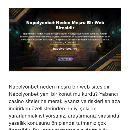
Napolyonbet neden meşru bir web sitesidir
Napolyonbet yeni bir konut mu kurdu? Yabancı
casino sitelerine meraklıysanız ve riskleri en aza
indirirken özelliklerinden en iyi şekilde
yararlanmak istiyorsanız, araştırmanız sırasında
yasallık konusunu ön planda tutmanız çok