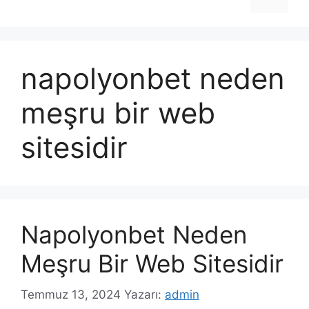
napolyonbet neden
meşru bir web
sitesidir
Napolyonbet Neden
Meşru Bir Web Sitesidir
Temmuz 13, 2024
Yazarı:
admin