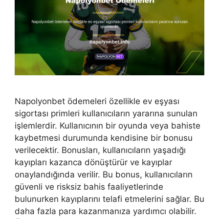
Napolyonbet ödemeleri özellikle ev eşyası
sigortası primleri kullanıcıların yararına sunulan
işlemlerdir. Kullanıcının bir oyunda veya bahiste
kaybetmesi durumunda kendisine bir bonusu
verilecektir. Bonusları, kullanıcıların yaşadığı
kayıpları kazanca dönüştürür ve kayıplar
onaylandığında verilir. Bu bonus, kullanıcıların
güvenli ve risksiz bahis faaliyetlerinde
bulunurken kayıplarını telafi etmelerini sağlar. Bu
daha fazla para kazanmanıza yardımcı olabilir.