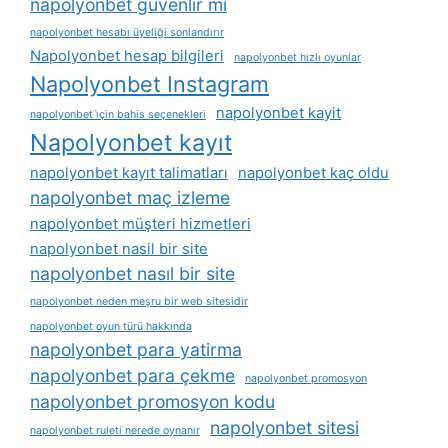
napolyonbet güvenlir mi
napolyonbet hesabı üyeliği sonlandırır
Napolyonbet hesap bilgileri
napolyonbet hızlı oyunlar
Napolyonbet Instagram
napolyonbet kayit
napolyonbet i̇çin bahis seçenekleri
Napolyonbet kayıt
napolyonbet kayıt talimatları
napolyonbet kaç oldu
napolyonbet maç izleme
napolyonbet müşteri hizmetleri
napolyonbet nasil bir site
napolyonbet nasıl bir site
napolyonbet neden meşru bir web sitesidir
napolyonbet oyun türü hakkında
napolyonbet para yatirma
napolyonbet para çekme
napolyonbet promosyon
napolyonbet promosyon kodu
napolyonbet sitesi
napolyonbet ruleti nerede oynanır