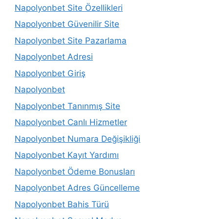
Napolyonbet Site Özellikleri
Napolyonbet Güvenilir Site
Napolyonbet Site Pazarlama
Napolyonbet Adresi
Napolyonbet Giriş
Napolyonbet
Napolyonbet Tanınmış Site
Napolyonbet Canlı Hizmetler
Napolyonbet Numara Değişikliği
Napolyonbet Kayıt Yardımı
Napolyonbet Ödeme Bonusları
Napolyonbet Adres Güncelleme
Napolyonbet Bahis Türü