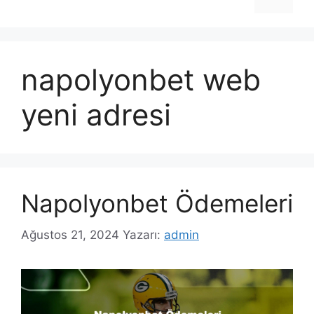
napolyonbet web
yeni adresi
Napolyonbet Ödemeleri
Ağustos 21, 2024
Yazarı:
admin