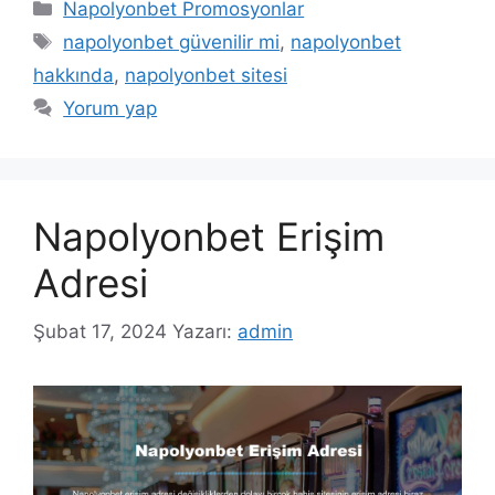
Kategoriler
Napolyonbet Promosyonlar
Etiketler
napolyonbet güvenilir mi
,
napolyonbet
hakkında
,
napolyonbet sitesi
Yorum yap
Napolyonbet Erişim
Adresi
Şubat 17, 2024
Yazarı:
admin