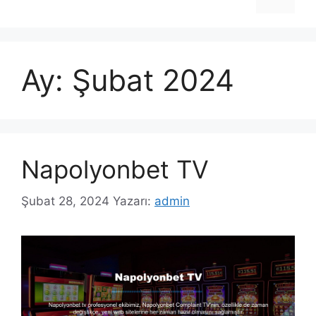
Ay:
Şubat 2024
Napolyonbet TV
Şubat 28, 2024
Yazarı:
admin