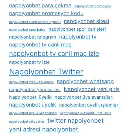
napolyonbet para çekme
napolyonbet promosyon
napolyonbet promosyon kodu
napolyonbet sitesi
napolyonbet ruleti nerede oynanır
napolyonbet spor bahisleri
napolyonbet spor bahis
napolyonbet tv
napolyonbet telegram
napolyonbet tv canli maç
napolyonbet tv canli maç izle
napolyonbet tv izle
Napolyonbet Twitter
napolyonbet whatsapp
napolyonbet web yeni adresi
Napolyonbet yeni giriş
napolyonbet yeni adresi
Napolyonbet üyelik
napolyonbet üye avantajları
napolyonbet üyelik
napolyonbet üyelik i̇şlemleri
napolyonbet üyelik seçenekleri
napolyonbet üyeliğinizi i̇ptal edin
twitter napolyonbet
napolyonbet şikayetler
yeni adresi napolyonbet