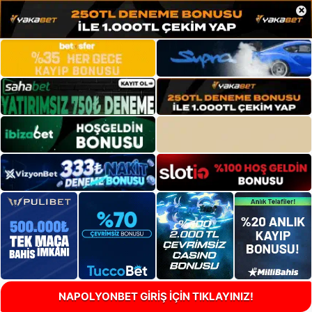
×
NAPOLYONBET GİRİŞ İÇİN TIKLAYINIZ!