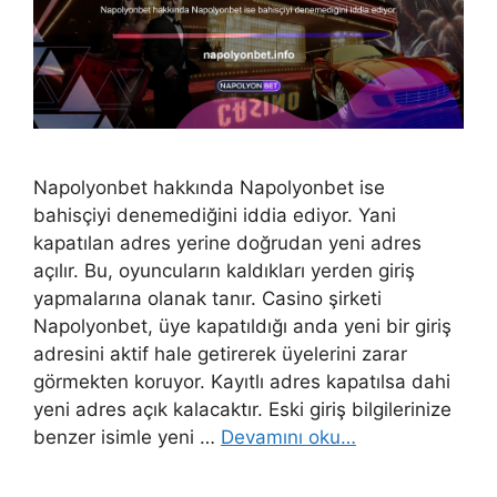
Napolyonbet hakkında Napolyonbet ise
bahisçiyi denemediğini iddia ediyor. Yani
kapatılan adres yerine doğrudan yeni adres
açılır. Bu, oyuncuların kaldıkları yerden giriş
yapmalarına olanak tanır. Casino şirketi
Napolyonbet, üye kapatıldığı anda yeni bir giriş
adresini aktif hale getirerek üyelerini zarar
görmekten koruyor. Kayıtlı adres kapatılsa dahi
yeni adres açık kalacaktır. Eski giriş bilgilerinize
benzer isimle yeni …
Devamını oku…