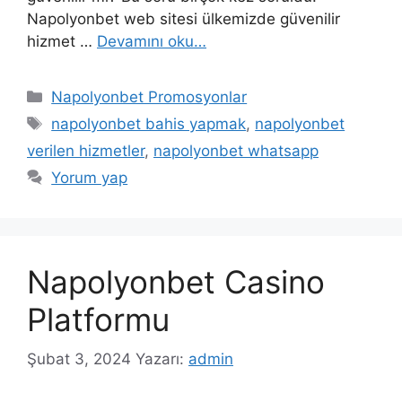
Napolyonbet web sitesi ülkemizde güvenilir
hizmet …
Devamını oku…
Kategoriler
Napolyonbet Promosyonlar
Etiketler
napolyonbet bahis yapmak
,
napolyonbet
verilen hizmetler
,
napolyonbet whatsapp
Yorum yap
Napolyonbet Casino
Platformu
Şubat 3, 2024
Yazarı:
admin