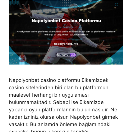
Napolyonbet casino platformu ülkemizdeki
casino sitelerinden biri olan bu platformun
maalesef herhangi bir uygulaması
bulunmamaktadır. Sebebi ise ülkemizde
yabancı oyun platformlarının bulunmasıdır. Ne
kadar izniniz olursa olsun Napolyonbet girmek
yasaktır. Bu anlamda önleme bağlamındaki
ayrıcalık, bugün ülkemizin tanıdığı