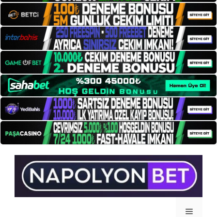
İçeriğe
atla
Menü