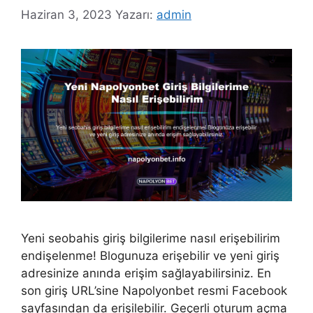
Haziran 3, 2023
Yazarı:
admin
Yeni seobahis giriş bilgilerime nasıl erişebilirim
endişelenme! Blogunuza erişebilir ve yeni giriş
adresinize anında erişim sağlayabilirsiniz. En
son giriş URL’sine Napolyonbet resmi Facebook
sayfasından da erişilebilir. Geçerli oturum açma