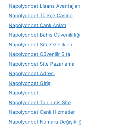
Napolyonbet Lisans Avantajları
Napolyonbet Türkçe Casino
Napolyonbet Canlı Anlatı
Napolyonbet Bahis Güvenilirliği
Napolyonbet Site Özellikleri
Napolyonbet Güvenilir Site
Napolyonbet Site Pazarlama
Napolyonbet Adresi
Napolyonbet Giriş
Napolyonbet
Napolyonbet Tanınmış Site
Napolyonbet Canlı Hizmetler
Napolyonbet Numara Değişikliği