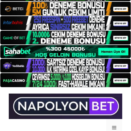
İçeriğe
atla
Menü