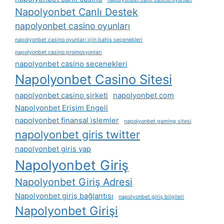
Napolyonbet Canlı Destek
napolyonbet casino oyunları
napolyonbet casino oyunları için bahis seçenekleri
napolyonbet casino promosyonları
napolyonbet casino seçenekleri
Napolyonbet Casino Sitesi
napolyonbet casino şirketi
napolyonbet com
Napolyonbet Erişim Engeli
napolyonbet finansal i̇şlemler
napolyonbet gaming sitesi
napolyonbet giris twitter
napolyonbet giris yap
Napolyonbet Giriş
Napolyonbet Giriş Adresi
Napolyonbet giriş bağlantısı
napolyonbet giriş bilgileri
Napolyonbet Girişi