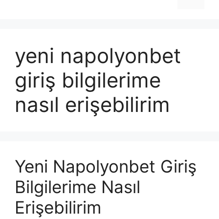
yeni napolyonbet
giriş bilgilerime
nasıl erişebilirim
Yeni Napolyonbet Giriş
Bilgilerime Nasıl
Erişebilirim