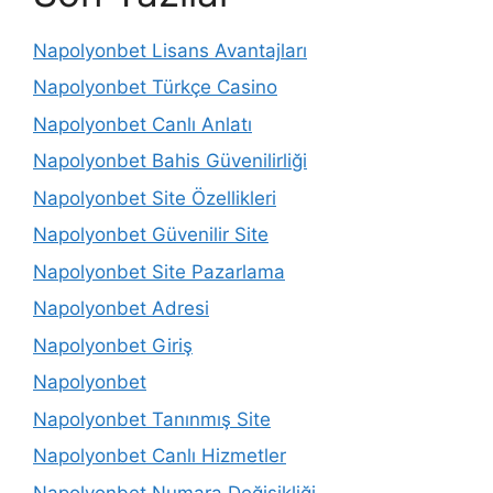
Napolyonbet Lisans Avantajları
Napolyonbet Türkçe Casino
Napolyonbet Canlı Anlatı
Napolyonbet Bahis Güvenilirliği
Napolyonbet Site Özellikleri
Napolyonbet Güvenilir Site
Napolyonbet Site Pazarlama
Napolyonbet Adresi
Napolyonbet Giriş
Napolyonbet
Napolyonbet Tanınmış Site
Napolyonbet Canlı Hizmetler
Napolyonbet Numara Değişikliği