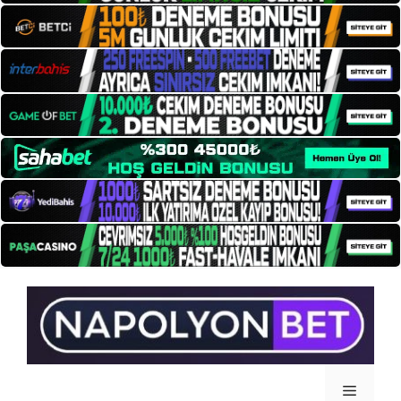
İçeriğe
atla
Menü