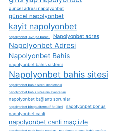
güncel adresi napolyonbet
güncel napolyonbet
kayit napolyonbet
Napolyonbet adres
napolyonbet, avrupa barosu
Napolyonbet Adresi
Napolyonbet Bahis
napolyonbet bahis sistemi
Napolyonbet bahis sitesi
napolyonbet bahis sitesi i̇ncelemesi
napolyonbet bahis sitesinin avantajları
napolyonbet bağlantı sorunları
napolyonbet bonus
napolyonbet bingo alternatif ödülleri
napolyonbet canli
napolyonbet canli maç izle
napolyonbet canlı bahis oranları
napolyonbet canlı bahis sayfası