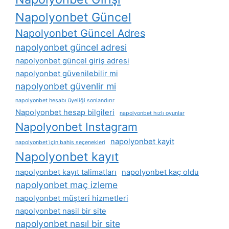
Napolyonbet Güncel
Napolyonbet Güncel Adres
napolyonbet güncel adresi
napolyonbet güncel giriş adresi
napolyonbet güvenilebilir mi
napolyonbet güvenlir mi
napolyonbet hesabı üyeliği sonlandırır
Napolyonbet hesap bilgileri
napolyonbet hızlı oyunlar
Napolyonbet Instagram
napolyonbet kayit
napolyonbet i̇çin bahis seçenekleri
Napolyonbet kayıt
napolyonbet kayıt talimatları
napolyonbet kaç oldu
napolyonbet maç izleme
napolyonbet müşteri hizmetleri
napolyonbet nasil bir site
napolyonbet nasıl bir site