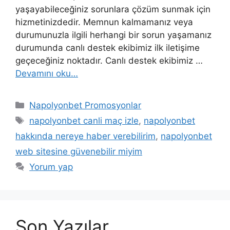
yaşayabileceğiniz sorunlara çözüm sunmak için
hizmetinizdedir. Memnun kalmamanız veya
durumunuzla ilgili herhangi bir sorun yaşamanız
durumunda canlı destek ekibimiz ilk iletişime
geçeceğiniz noktadır. Canlı destek ekibimiz …
Devamını oku…
Kategoriler
Napolyonbet Promosyonlar
Etiketler
napolyonbet canli maç izle
,
napolyonbet
hakkında nereye haber verebilirim
,
napolyonbet
web sitesine güvenebilir miyim
Yorum yap
Son Yazılar