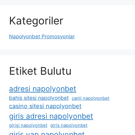
Kategoriler
Napolyonbet Promosyonlar
Etiket Bulutu
adresi napolyonbet
bahis sitesi napolyonbet
canli napolyonbet
casino sitesi napolyonbet
giris adresi napolyonbet
girisi napolyonbet
giris napolyonbet
giris yap napolyonbet