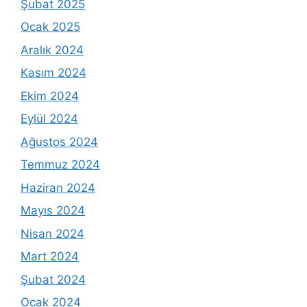
Şubat 2025
Ocak 2025
Aralık 2024
Kasım 2024
Ekim 2024
Eylül 2024
Ağustos 2024
Temmuz 2024
Haziran 2024
Mayıs 2024
Nisan 2024
Mart 2024
Şubat 2024
Ocak 2024