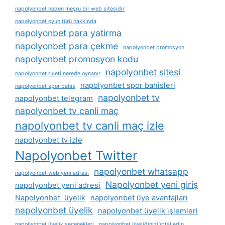
napolyonbet neden meşru bir web sitesidir
napolyonbet oyun türü hakkında
napolyonbet para yatirma
napolyonbet para çekme
napolyonbet promosyon
napolyonbet promosyon kodu
napolyonbet sitesi
napolyonbet ruleti nerede oynanır
napolyonbet spor bahisleri
napolyonbet spor bahis
napolyonbet tv
napolyonbet telegram
napolyonbet tv canli maç
napolyonbet tv canli maç izle
napolyonbet tv izle
Napolyonbet Twitter
napolyonbet whatsapp
napolyonbet web yeni adresi
Napolyonbet yeni giriş
napolyonbet yeni adresi
Napolyonbet üyelik
napolyonbet üye avantajları
napolyonbet üyelik
napolyonbet üyelik i̇şlemleri
napolyonbet üyelik seçenekleri
napolyonbet üyeliğinizi i̇ptal edin