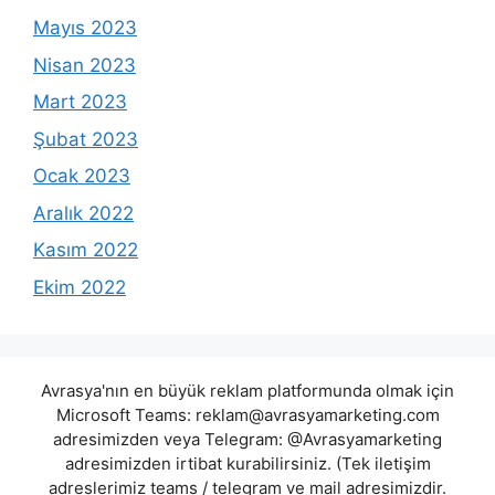
Mayıs 2023
Nisan 2023
Mart 2023
Şubat 2023
Ocak 2023
Aralık 2022
Kasım 2022
Ekim 2022
Avrasya'nın en büyük reklam platformunda olmak için
Microsoft Teams:
reklam@avrasyamarketing.com
adresimizden veya Telegram: @Avrasyamarketing
adresimizden irtibat kurabilirsiniz. (Tek iletişim
adreslerimiz teams / telegram ve mail adresimizdir.