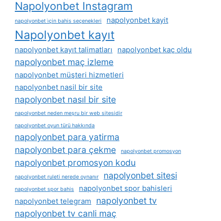
Napolyonbet Instagram
napolyonbet kayit
napolyonbet i̇çin bahis seçenekleri
Napolyonbet kayıt
napolyonbet kayıt talimatları
napolyonbet kaç oldu
napolyonbet maç izleme
napolyonbet müşteri hizmetleri
napolyonbet nasil bir site
napolyonbet nasıl bir site
napolyonbet neden meşru bir web sitesidir
napolyonbet oyun türü hakkında
napolyonbet para yatirma
napolyonbet para çekme
napolyonbet promosyon
napolyonbet promosyon kodu
napolyonbet sitesi
napolyonbet ruleti nerede oynanır
napolyonbet spor bahisleri
napolyonbet spor bahis
napolyonbet tv
napolyonbet telegram
napolyonbet tv canli maç