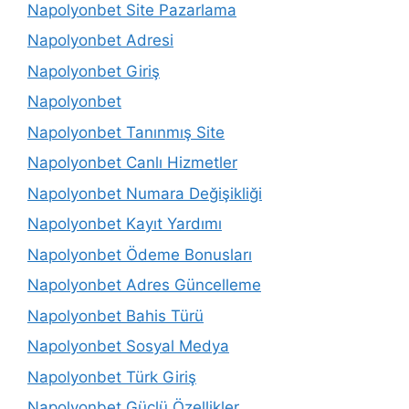
Napolyonbet Site Pazarlama
Napolyonbet Adresi
Napolyonbet Giriş
Napolyonbet
Napolyonbet Tanınmış Site
Napolyonbet Canlı Hizmetler
Napolyonbet Numara Değişikliği
Napolyonbet Kayıt Yardımı
Napolyonbet Ödeme Bonusları
Napolyonbet Adres Güncelleme
Napolyonbet Bahis Türü
Napolyonbet Sosyal Medya
Napolyonbet Türk Giriş
Napolyonbet Güçlü Özellikler