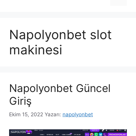
Napolyonbet slot
makinesi
Napolyonbet Güncel
Giriş
Ekim 15, 2022
Yazarı:
napolyonbet