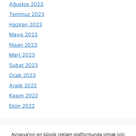
Ağustos 2023
Temmuz 2023
Haziran 2023
Mayıs 2023
Nisan 2023
Mart 2023
Şubat 2023
Ocak 2023
Aralık 2022
Kasım 2022
Ekim 2022
Avrasya'nın en büyük reklam platformunda olmak için