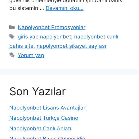
güvenlik önlemleriyle donatılmıştır.Canlı bahis
bu sistemin …
Devamını oku…
Kategoriler
Napolyonbet Promosyonlar
Etiketler
giris yap napolyonbet
,
napolyonbet canlı
bahis site
,
napolyonbet şikayet sayfası
Yorum yap
Son Yazılar
Napolyonbet Lisans Avantajları
Napolyonbet Türkçe Casino
Napolyonbet Canlı Anlatı
Napolyonbet Bahis Güvenilirliği