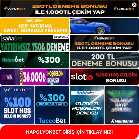
×
NAPOLYONBET GİRİŞ İÇİN TIKLAYINIZ!