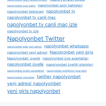
napolyonbet spor bahisleri
napolyonbet spor bahis
napolyonbet tv
napolyonbet telegram
napolyonbet tv canli maç
napolyonbet tv canli maç izle
napolyonbet tv izle
Napolyonbet Twitter
napolyonbet whatsapp
napolyonbet web yeni adresi
Napolyonbet yeni giriş
napolyonbet yeni adresi
Napolyonbet üyelik
napolyonbet üye avantajları
napolyonbet üyelik
napolyonbet üyelik i̇şlemleri
napolyonbet üyelik seçenekleri
napolyonbet üyeliğinizi i̇ptal edin
twitter napolyonbet
napolyonbet şikayetler
yeni adresi napolyonbet
yeni giris napolyonbet