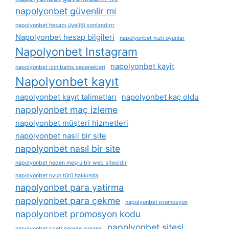
napolyonbet güvenlir mi
napolyonbet hesabı üyeliği sonlandırır
Napolyonbet hesap bilgileri
napolyonbet hızlı oyunlar
Napolyonbet Instagram
napolyonbet kayit
napolyonbet i̇çin bahis seçenekleri
Napolyonbet kayıt
napolyonbet kayıt talimatları
napolyonbet kaç oldu
napolyonbet maç izleme
napolyonbet müşteri hizmetleri
napolyonbet nasil bir site
napolyonbet nasıl bir site
napolyonbet neden meşru bir web sitesidir
napolyonbet oyun türü hakkında
napolyonbet para yatirma
napolyonbet para çekme
napolyonbet promosyon
napolyonbet promosyon kodu
napolyonbet sitesi
napolyonbet ruleti nerede oynanır