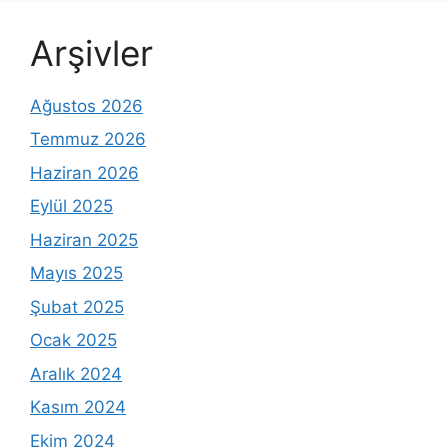
Arşivler
Ağustos 2026
Temmuz 2026
Haziran 2026
Eylül 2025
Haziran 2025
Mayıs 2025
Şubat 2025
Ocak 2025
Aralık 2024
Kasım 2024
Ekim 2024