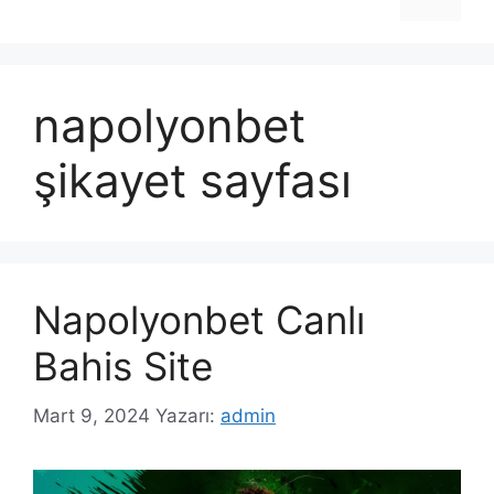
napolyonbet
şikayet sayfası
Napolyonbet Canlı
Bahis Site
Mart 9, 2024
Yazarı:
admin