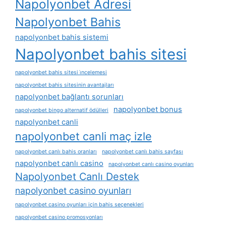
Napolyonbet Adresi
Napolyonbet Bahis
napolyonbet bahis sistemi
Napolyonbet bahis sitesi
napolyonbet bahis sitesi i̇ncelemesi
napolyonbet bahis sitesinin avantajları
napolyonbet bağlantı sorunları
napolyonbet bonus
napolyonbet bingo alternatif ödülleri
napolyonbet canli
napolyonbet canli maç izle
napolyonbet canlı bahis oranları
napolyonbet canlı bahis sayfası
napolyonbet canlı casino
napolyonbet canlı casino oyunları
Napolyonbet Canlı Destek
napolyonbet casino oyunları
napolyonbet casino oyunları için bahis seçenekleri
napolyonbet casino promosyonları