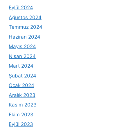
Eylül 2024
Ağustos 2024
Temmuz 2024
Haziran 2024
Mayıs 2024
Nisan 2024
Mart 2024
Şubat 2024
Ocak 2024
Aralık 2023
Kasım 2023
Ekim 2023
Eylül 2023