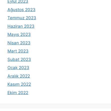
Eylül 2023
Ağustos 2023
Temmuz 2023
Haziran 2023
Mayıs 2023
Nisan 2023
Mart 2023
Şubat 2023
Ocak 2023
Aralık 2022
Kasım 2022
Ekim 2022