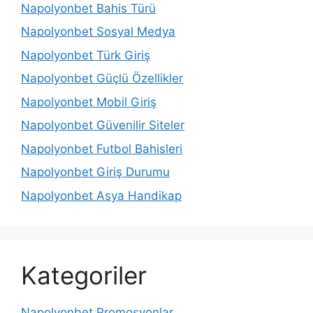
Napolyonbet Bahis Türü
Napolyonbet Sosyal Medya
Napolyonbet Türk Giriş
Napolyonbet Güçlü Özellikler
Napolyonbet Mobil Giriş
Napolyonbet Güvenilir Siteler
Napolyonbet Futbol Bahisleri
Napolyonbet Giriş Durumu
Napolyonbet Asya Handikap
Kategoriler
Napolyonbet Promosyonlar