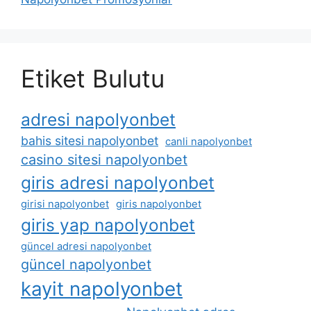
Etiket Bulutu
adresi napolyonbet
bahis sitesi napolyonbet
canli napolyonbet
casino sitesi napolyonbet
giris adresi napolyonbet
girisi napolyonbet
giris napolyonbet
giris yap napolyonbet
güncel adresi napolyonbet
güncel napolyonbet
kayit napolyonbet