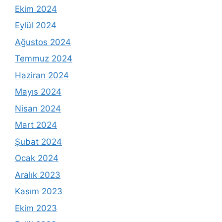
Ekim 2024
Eylül 2024
Ağustos 2024
Temmuz 2024
Haziran 2024
Mayıs 2024
Nisan 2024
Mart 2024
Şubat 2024
Ocak 2024
Aralık 2023
Kasım 2023
Ekim 2023