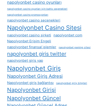
napolyonbet casino oyunları
napolyonbet casino oyunları için bahis seçenekleri
napolyonbet casino promosyonları
napolyonbet casino seçenekleri
Napolyonbet Casino Sitesi
napolyonbet casino şirketi
napolyonbet com
Napolyonbet Erişim Engeli
napolyonbet finansal i̇şlemler
napolyonbet gaming sitesi
napolyonbet giris twitter
napolyonbet giris yap
Napolyonbet Giriş
Napolyonbet Giriş Adresi
Napolyonbet giriş bağlantısı
napolyonbet giriş bilgileri
Napolyonbet Girişi
Napolyonbet Güncel
Napolyonbet Güncel Adres