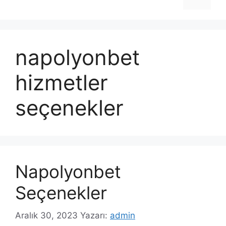
napolyonbet
hizmetler
seçenekler
Napolyonbet
Seçenekler
Aralık 30, 2023
Yazarı:
admin