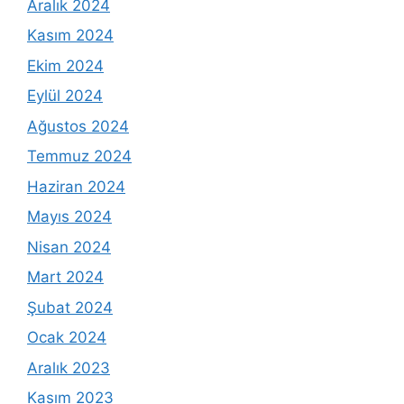
Aralık 2024
Kasım 2024
Ekim 2024
Eylül 2024
Ağustos 2024
Temmuz 2024
Haziran 2024
Mayıs 2024
Nisan 2024
Mart 2024
Şubat 2024
Ocak 2024
Aralık 2023
Kasım 2023