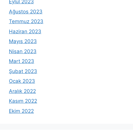
Eylül 2023
Ağustos 2023
Temmuz 2023
Haziran 2023
Mayıs 2023
Nisan 2023
Mart 2023
Şubat 2023
Ocak 2023
Aralık 2022
Kasım 2022
Ekim 2022