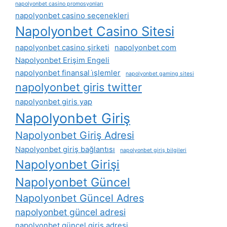
napolyonbet casino promosyonları
napolyonbet casino seçenekleri
Napolyonbet Casino Sitesi
napolyonbet casino şirketi
napolyonbet com
Napolyonbet Erişim Engeli
napolyonbet finansal i̇şlemler
napolyonbet gaming sitesi
napolyonbet giris twitter
napolyonbet giris yap
Napolyonbet Giriş
Napolyonbet Giriş Adresi
Napolyonbet giriş bağlantısı
napolyonbet giriş bilgileri
Napolyonbet Girişi
Napolyonbet Güncel
Napolyonbet Güncel Adres
napolyonbet güncel adresi
napolyonbet güncel giriş adresi