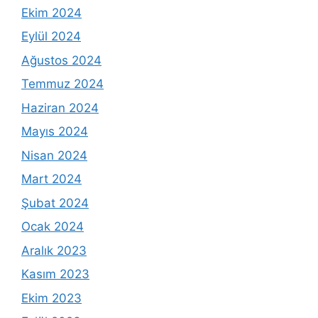
Ekim 2024
Eylül 2024
Ağustos 2024
Temmuz 2024
Haziran 2024
Mayıs 2024
Nisan 2024
Mart 2024
Şubat 2024
Ocak 2024
Aralık 2023
Kasım 2023
Ekim 2023