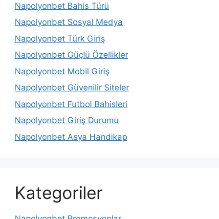
Napolyonbet Bahis Türü
Napolyonbet Sosyal Medya
Napolyonbet Türk Giriş
Napolyonbet Güçlü Özellikler
Napolyonbet Mobil Giriş
Napolyonbet Güvenilir Siteler
Napolyonbet Futbol Bahisleri
Napolyonbet Giriş Durumu
Napolyonbet Asya Handikap
Kategoriler
Napolyonbet Promosyonlar