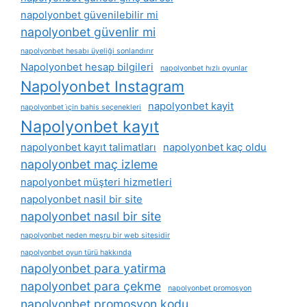
napolyonbet güvenilebilir mi
napolyonbet güvenlir mi
napolyonbet hesabı üyeliği sonlandırır
Napolyonbet hesap bilgileri
napolyonbet hızlı oyunlar
Napolyonbet Instagram
napolyonbet kayit
napolyonbet i̇çin bahis seçenekleri
Napolyonbet kayıt
napolyonbet kayıt talimatları
napolyonbet kaç oldu
napolyonbet maç izleme
napolyonbet müşteri hizmetleri
napolyonbet nasil bir site
napolyonbet nasıl bir site
napolyonbet neden meşru bir web sitesidir
napolyonbet oyun türü hakkında
napolyonbet para yatirma
napolyonbet para çekme
napolyonbet promosyon
napolyonbet promosyon kodu