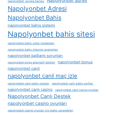
Napolyonbet adres
napolyonbet, avrupa barosu
Napolyonbet Adresi
Napolyonbet Bahis
napolyonbet bahis sistemi
Napolyonbet bahis sitesi
napolyonbet bahis sitesi i̇ncelemesi
napolyonbet bahis sitesinin avantajları
napolyonbet bağlantı sorunları
napolyonbet bonus
napolyonbet bingo alternatif ödülleri
napolyonbet canli
napolyonbet canli maç izle
napolyonbet canlı bahis oranları
napolyonbet canlı bahis sayfası
napolyonbet canlı casino
napolyonbet canlı casino oyunları
Napolyonbet Canlı Destek
napolyonbet casino oyunları
napolyonbet casino oyunları için bahis seçenekleri