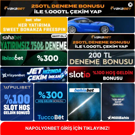
×
NAPOLYONBET GİRİŞ İÇİN TIKLAYINIZ!