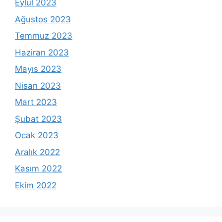
Eylül 2023
Ağustos 2023
Temmuz 2023
Haziran 2023
Mayıs 2023
Nisan 2023
Mart 2023
Şubat 2023
Ocak 2023
Aralık 2022
Kasım 2022
Ekim 2022