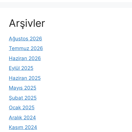
Arşivler
Ağustos 2026
Temmuz 2026
Haziran 2026
Eylül 2025
Haziran 2025
Mayıs 2025
Şubat 2025
Ocak 2025
Aralık 2024
Kasım 2024