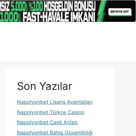
Son Yazılar
Napolyonbet Lisans Avantajları
Napolyonbet Türkçe Casino
Napolyonbet Canlı Anlatı
Napolyonbet Bahis Güvenilirliği