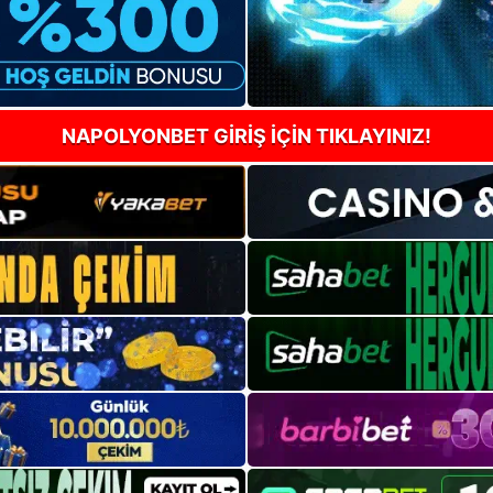
NAPOLYONBET GİRİŞ İÇİN TIKLAYINIZ!