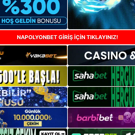
NAPOLYONBET GİRİŞ İÇİN TIKLAYINIZ!