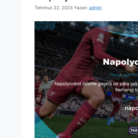
Temmuz 22, 2023
Yazarı:
admin