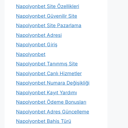
Napolyonbet Site Özellikleri
Napolyonbet Güvenilir Site
Napolyonbet Site Pazarlama
Napolyonbet Adresi
Napolyonbet Giriş
Napolyonbet
Napolyonbet Tanınmış Site
Napolyonbet Canlı Hizmetler
Napolyonbet Numara Değişikliği
Napolyonbet Kayıt Yardımı
Napolyonbet Ödeme Bonusları
Napolyonbet Adres Güncelleme
Napolyonbet Bahis Türü