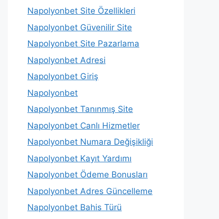
Napolyonbet Site Özellikleri
Napolyonbet Güvenilir Site
Napolyonbet Site Pazarlama
Napolyonbet Adresi
Napolyonbet Giriş
Napolyonbet
Napolyonbet Tanınmış Site
Napolyonbet Canlı Hizmetler
Napolyonbet Numara Değişikliği
Napolyonbet Kayıt Yardımı
Napolyonbet Ödeme Bonusları
Napolyonbet Adres Güncelleme
Napolyonbet Bahis Türü