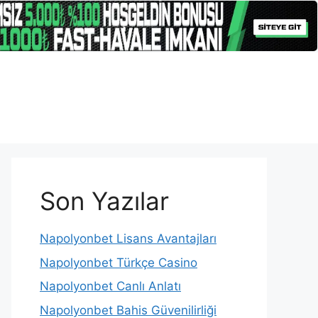
Son Yazılar
Napolyonbet Lisans Avantajları
Napolyonbet Türkçe Casino
Napolyonbet Canlı Anlatı
Napolyonbet Bahis Güvenilirliği