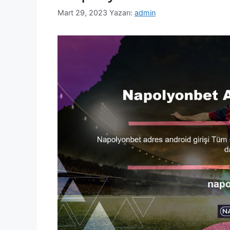
Mart 29, 2023
Yazarı:
admin