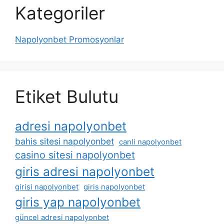
Kategoriler
Napolyonbet Promosyonlar
Etiket Bulutu
adresi napolyonbet
bahis sitesi napolyonbet
canli napolyonbet
casino sitesi napolyonbet
giris adresi napolyonbet
girisi napolyonbet
giris napolyonbet
giris yap napolyonbet
güncel adresi napolyonbet