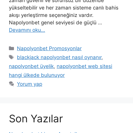
zaman güvenli ve sorunsuz bir düzende
yükseltebilir ve her zaman sisteme canlı bahis
akışı yerleştirme seçeneğiniz vardır.
Napolyonbet genel seviyesi de güçlü …
Devamını oku…
Kategoriler
Napolyonbet Promosyonlar
Etiketler
blackjack napolyonbet nasıl oynanır
,
napolyonbet üyelik
,
napolyonbet web sitesi
hangi ülkede bulunuyor
Yorum yap
Son Yazılar