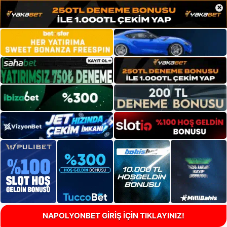
×
NAPOLYONBET GİRİŞ İÇİN TIKLAYINIZ!