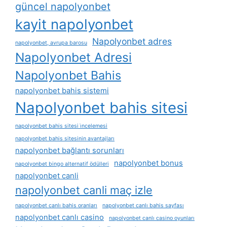
güncel napolyonbet
kayit napolyonbet
Napolyonbet adres
napolyonbet, avrupa barosu
Napolyonbet Adresi
Napolyonbet Bahis
napolyonbet bahis sistemi
Napolyonbet bahis sitesi
napolyonbet bahis sitesi i̇ncelemesi
napolyonbet bahis sitesinin avantajları
napolyonbet bağlantı sorunları
napolyonbet bonus
napolyonbet bingo alternatif ödülleri
napolyonbet canli
napolyonbet canli maç izle
napolyonbet canlı bahis oranları
napolyonbet canlı bahis sayfası
napolyonbet canlı casino
napolyonbet canlı casino oyunları