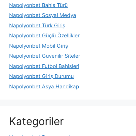
Napolyonbet Bahis Türü
Napolyonbet Sosyal Medya
Napolyonbet Türk Giriş
Napolyonbet Güçlü Özellikler
Napolyonbet Mobil Giriş
Napolyonbet Güvenilir Siteler
Napolyonbet Futbol Bahisleri
Napolyonbet Giriş Durumu
Napolyonbet Asya Handikap
Kategoriler