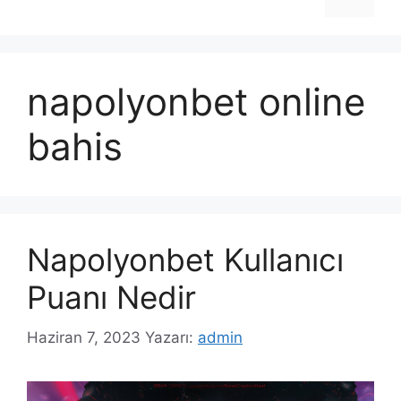
napolyonbet online
bahis
Napolyonbet Kullanıcı
Puanı Nedir
Haziran 7, 2023
Yazarı:
admin