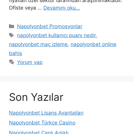
fiyatları özel sektör tarafından araştırılmaktadır.
Ofiste veya …
Devamını oku…
Kategoriler
Napolyonbet Promosyonlar
Etiketler
napolyonbet kullanıcı puanı nedir
,
napolyonbet maç izleme
,
napolyonbet online
bahis
Yorum yap
Son Yazılar
Napolyonbet Lisans Avantajları
Napolyonbet Türkçe Casino
Napolyonbet Canlı Anlatı