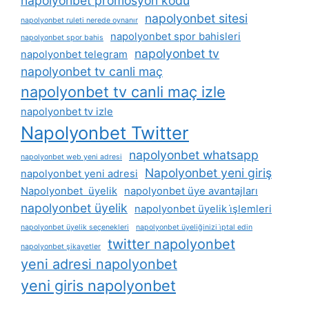
napolyonbet promosyon kodu
napolyonbet sitesi
napolyonbet ruleti nerede oynanır
napolyonbet spor bahisleri
napolyonbet spor bahis
napolyonbet tv
napolyonbet telegram
napolyonbet tv canli maç
napolyonbet tv canli maç izle
napolyonbet tv izle
Napolyonbet Twitter
napolyonbet whatsapp
napolyonbet web yeni adresi
Napolyonbet yeni giriş
napolyonbet yeni adresi
Napolyonbet üyelik
napolyonbet üye avantajları
napolyonbet üyelik
napolyonbet üyelik i̇şlemleri
napolyonbet üyelik seçenekleri
napolyonbet üyeliğinizi i̇ptal edin
twitter napolyonbet
napolyonbet şikayetler
yeni adresi napolyonbet
yeni giris napolyonbet