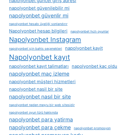
napolyonbet güncel giriş adresi
napolyonbet güvenilebilir mi
napolyonbet güvenlir mi
napolyonbet hesabı üyeliği sonlandırır
Napolyonbet hesap bilgileri
napolyonbet hızlı oyunlar
Napolyonbet Instagram
napolyonbet kayit
napolyonbet i̇çin bahis seçenekleri
Napolyonbet kayıt
napolyonbet kayıt talimatları
napolyonbet kaç oldu
napolyonbet maç izleme
napolyonbet müşteri hizmetleri
napolyonbet nasil bir site
napolyonbet nasıl bir site
napolyonbet neden meşru bir web sitesidir
napolyonbet oyun türü hakkında
napolyonbet para yatirma
napolyonbet para çekme
napolyonbet promosyon