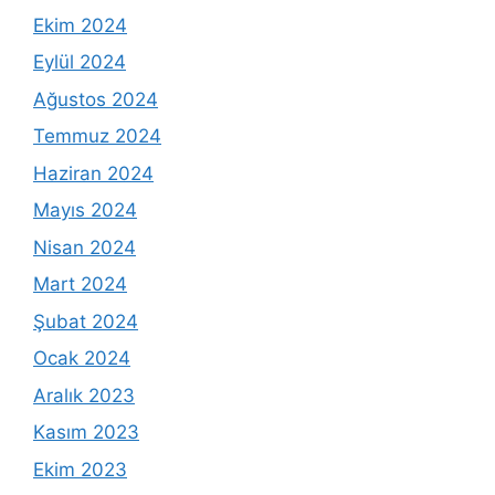
Ekim 2024
Eylül 2024
Ağustos 2024
Temmuz 2024
Haziran 2024
Mayıs 2024
Nisan 2024
Mart 2024
Şubat 2024
Ocak 2024
Aralık 2023
Kasım 2023
Ekim 2023