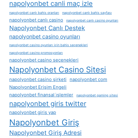
napolyonbet canli maç izle
napolyonbet canlı bahis oranları
napolyonbet canlı bahis sayfası
napolyonbet canlı casino
napolyonbet canlı casino oyunları
Napolyonbet Canlı Destek
napolyonbet casino oyunları
napolyonbet casino oyunları için bahis seçenekleri
napolyonbet casino promosyonları
napolyonbet casino seçenekleri
Napolyonbet Casino Sitesi
napolyonbet casino şirketi
napolyonbet com
Napolyonbet Erişim Engeli
napolyonbet finansal i̇şlemler
napolyonbet gaming sitesi
napolyonbet giris twitter
napolyonbet giris yap
Napolyonbet Giriş
Napolyonbet Giriş Adresi