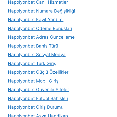
Napolyonbet Canlı Hizmetler
Napolyonbet Numara Değişikliği
Napolyonbet Kayıt Yardımı
Napolyonbet Ödeme Bonusları
Napolyonbet Adres Güncelleme
Napolyonbet Bahis Türü
Napolyonbet Sosyal Medya
Napolyonbet Türk Giriş
Napolyonbet Güçlü Özellikler
Napolyonbet Mobil Giriş
Napolyonbet Güvenilir Siteler
Napolyonbet Futbol Bahisleri
Napolyonbet Giriş Durumu
Napolyonbet Asya Handikap