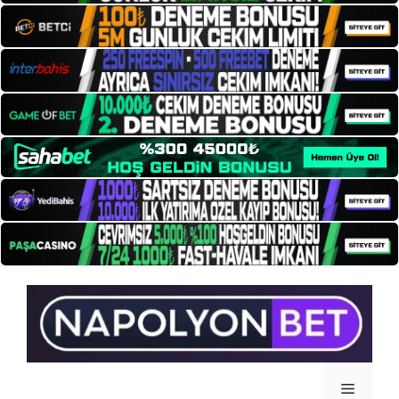
İçeriğe
atla
Menü