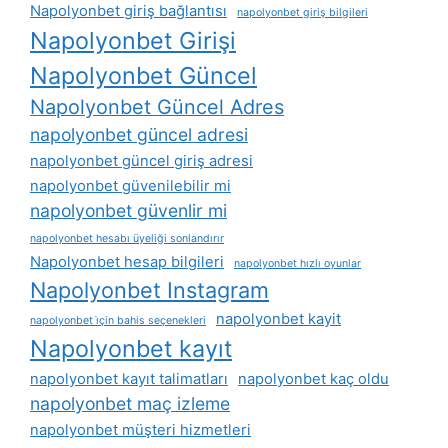
Napolyonbet giriş bağlantısı
napolyonbet giriş bilgileri
Napolyonbet Girişi
Napolyonbet Güncel
Napolyonbet Güncel Adres
napolyonbet güncel adresi
napolyonbet güncel giriş adresi
napolyonbet güvenilebilir mi
napolyonbet güvenlir mi
napolyonbet hesabı üyeliği sonlandırır
Napolyonbet hesap bilgileri
napolyonbet hızlı oyunlar
Napolyonbet Instagram
napolyonbet kayit
napolyonbet i̇çin bahis seçenekleri
Napolyonbet kayıt
napolyonbet kayıt talimatları
napolyonbet kaç oldu
napolyonbet maç izleme
napolyonbet müşteri hizmetleri