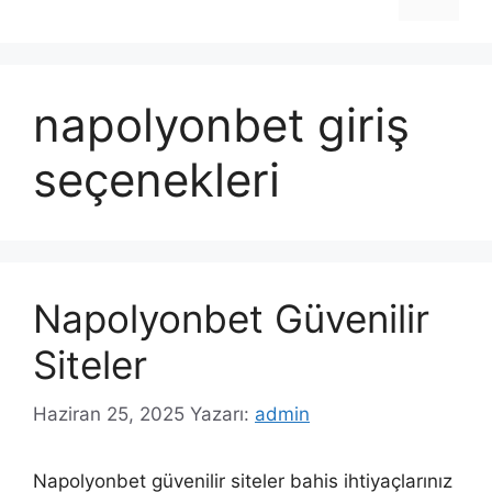
napolyonbet giriş
seçenekleri
Napolyonbet Güvenilir
Siteler
Haziran 25, 2025
Yazarı:
admin
Napolyonbet güvenilir siteler bahis ihtiyaçlarınız