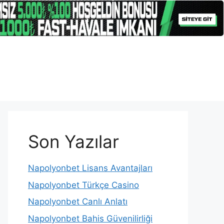
Son Yazılar
Napolyonbet Lisans Avantajları
Napolyonbet Türkçe Casino
Napolyonbet Canlı Anlatı
Napolyonbet Bahis Güvenilirliği