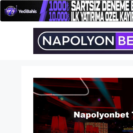
İçeriğe
atla