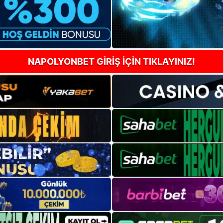
NAPOLYONBET GİRİŞ İÇİN TIKLAYINIZ!