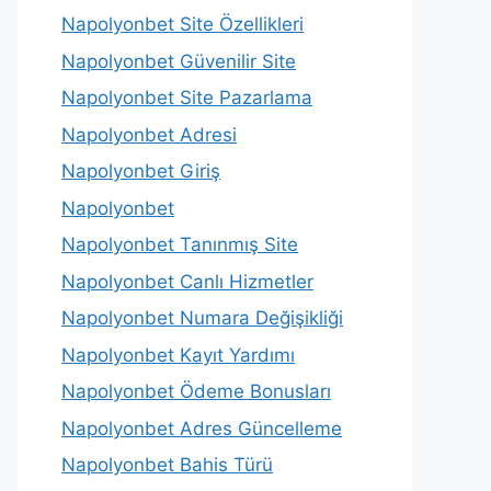
Napolyonbet Site Özellikleri
Napolyonbet Güvenilir Site
Napolyonbet Site Pazarlama
Napolyonbet Adresi
Napolyonbet Giriş
Napolyonbet
Napolyonbet Tanınmış Site
Napolyonbet Canlı Hizmetler
Napolyonbet Numara Değişikliği
Napolyonbet Kayıt Yardımı
Napolyonbet Ödeme Bonusları
Napolyonbet Adres Güncelleme
Napolyonbet Bahis Türü