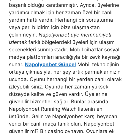
başarılı olduğu kanıtlanmıştır. Ayrıca, üyelerine
yardımcı olmak için her zaman özel bir canlı
yardım hattı vardır. Herhangi bir soruşturma
veya geri bildirim için bize ulaşmaktan
çekinmeyin.
Napolyonbet üye memnuniyeti
i̇zlemek
farklı bölgelerdeki üyeleri için ulaşım
seçenekleri sunmaktadır. Mobil cihazlar sosyal
medya platformları aracılığıyla bir zevk kaynağı
sunar.
Napolyonbet Güncel
Mobil teknolojinin
ortaya çıkmasıyla, her şey artık parmaklarınızın
ucunda. Oyunu herhangi bir yerden canlı olarak
izleyebilirsiniz. Oyunda her zaman yüksek
düzeyde kalite ve güven vardır. Üyelerine
güvenilir hizmetler sağlar. Bunlar arasında
Napolyonbet Running Watch listenin en
üstünde. Gelin ve Napolyonbet karşı heyecan
verici bir canlı maça tanık olun. Napolyonbet
güvenilir mi? Bir casino oynayın. Oyunlara ek