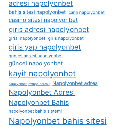
adresi napolyonbet
bahis sitesi napolyonbet
canli napolyonbet
casino sitesi napolyonbet
giris adresi napolyonbet
girisi napolyonbet
giris napolyonbet
giris yap napolyonbet
güncel adresi napolyonbet
güncel napolyonbet
kayit napolyonbet
Napolyonbet adres
napolyonbet, avrupa barosu
Napolyonbet Adresi
Napolyonbet Bahis
napolyonbet bahis sistemi
Napolyonbet bahis sitesi