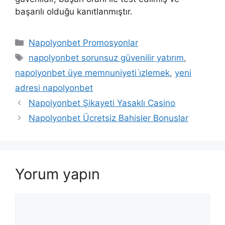
başarılı olduğu kanıtlanmıştır.
Kategoriler
Napolyonbet Promosyonlar
Etiketler
napolyonbet sorunsuz güvenilir yatırım
,
napolyonbet üye memnuniyeti i̇zlemek
,
yeni
adresi napolyonbet
Yazı
Napolyonbet Şikayeti Yasaklı Casino
dolaşımı
Napolyonbet Ücretsiz Bahisler Bonuslar
Yorum yapın
Yorum