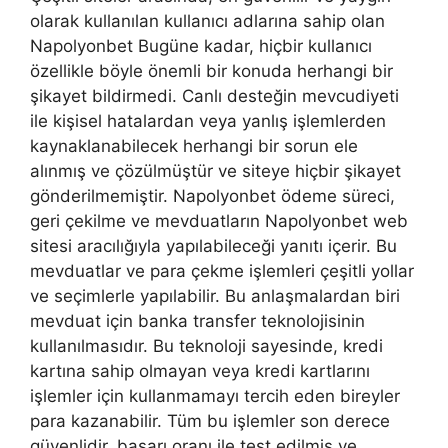
olarak kullanılan kullanıcı adlarına sahip olan
Napolyonbet Bugüne kadar, hiçbir kullanıcı
özellikle böyle önemli bir konuda herhangi bir
şikayet bildirmedi. Canlı desteğin mevcudiyeti
ile kişisel hatalardan veya yanlış işlemlerden
kaynaklanabilecek herhangi bir sorun ele
alınmış ve çözülmüştür ve siteye hiçbir şikayet
gönderilmemiştir. Napolyonbet ödeme süreci,
geri çekilme ve mevduatların Napolyonbet web
sitesi aracılığıyla yapılabileceği yanıtı içerir. Bu
mevduatlar ve para çekme işlemleri çeşitli yollar
ve seçimlerle yapılabilir. Bu anlaşmalardan biri
mevduat için banka transfer teknolojisinin
kullanılmasıdır. Bu teknoloji sayesinde, kredi
kartına sahip olmayan veya kredi kartlarını
işlemler için kullanmamayı tercih eden bireyler
para kazanabilir. Tüm bu işlemler son derece
güvenlidir, başarı oranı ile test edilmiş ve