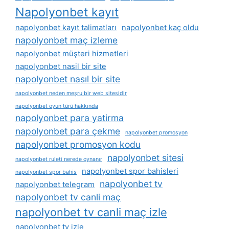
Napolyonbet kayıt
napolyonbet kayıt talimatları
napolyonbet kaç oldu
napolyonbet maç izleme
napolyonbet müşteri hizmetleri
napolyonbet nasil bir site
napolyonbet nasıl bir site
napolyonbet neden meşru bir web sitesidir
napolyonbet oyun türü hakkında
napolyonbet para yatirma
napolyonbet para çekme
napolyonbet promosyon
napolyonbet promosyon kodu
napolyonbet sitesi
napolyonbet ruleti nerede oynanır
napolyonbet spor bahisleri
napolyonbet spor bahis
napolyonbet tv
napolyonbet telegram
napolyonbet tv canli maç
napolyonbet tv canli maç izle
napolyonbet tv izle