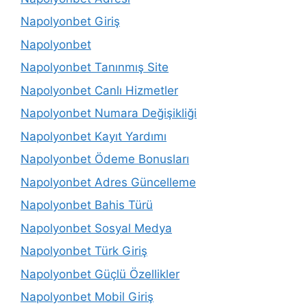
Napolyonbet Giriş
Napolyonbet
Napolyonbet Tanınmış Site
Napolyonbet Canlı Hizmetler
Napolyonbet Numara Değişikliği
Napolyonbet Kayıt Yardımı
Napolyonbet Ödeme Bonusları
Napolyonbet Adres Güncelleme
Napolyonbet Bahis Türü
Napolyonbet Sosyal Medya
Napolyonbet Türk Giriş
Napolyonbet Güçlü Özellikler
Napolyonbet Mobil Giriş