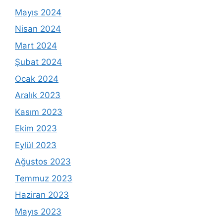
Mayıs 2024
Nisan 2024
Mart 2024
Şubat 2024
Ocak 2024
Aralık 2023
Kasım 2023
Ekim 2023
Eylül 2023
Ağustos 2023
Temmuz 2023
Haziran 2023
Mayıs 2023