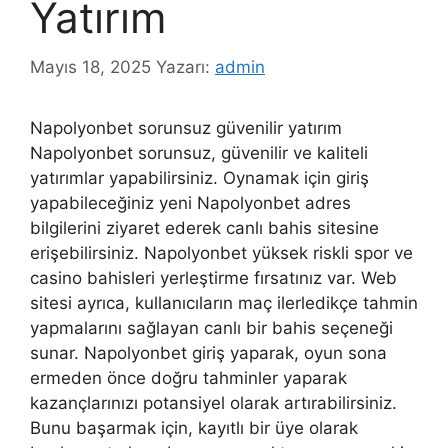
Yatırım
Mayıs 18, 2025
Yazarı:
admin
Napolyonbet sorunsuz güvenilir yatırım
Napolyonbet sorunsuz, güvenilir ve kaliteli
yatırımlar yapabilirsiniz. Oynamak için giriş
yapabileceğiniz yeni Napolyonbet adres
bilgilerini ziyaret ederek canlı bahis sitesine
erişebilirsiniz. Napolyonbet yüksek riskli spor ve
casino bahisleri yerleştirme fırsatınız var. Web
sitesi ayrıca, kullanıcıların maç ilerledikçe tahmin
yapmalarını sağlayan canlı bir bahis seçeneği
sunar. Napolyonbet giriş yaparak, oyun sona
ermeden önce doğru tahminler yaparak
kazançlarınızı potansiyel olarak artırabilirsiniz.
Bunu başarmak için, kayıtlı bir üye olarak