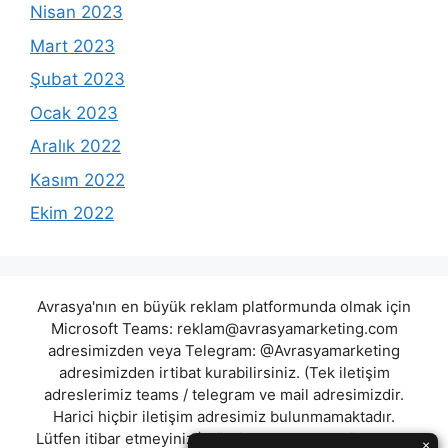
Nisan 2023
Mart 2023
Şubat 2023
Ocak 2023
Aralık 2022
Kasım 2022
Ekim 2022
Avrasya'nın en büyük reklam platformunda olmak için
Microsoft Teams:
reklam@avrasyamarketing.com
adresimizden veya Telegram: @Avrasyamarketing
adresimizden irtibat kurabilirsiniz. (Tek iletişim
adreslerimiz teams / telegram ve mail adresimizdir.
Harici hiçbir iletişim adresimiz bulunmamaktadır.
Lütfen itibar etmeyiniz.) Türkiye yasalarına göre 7258