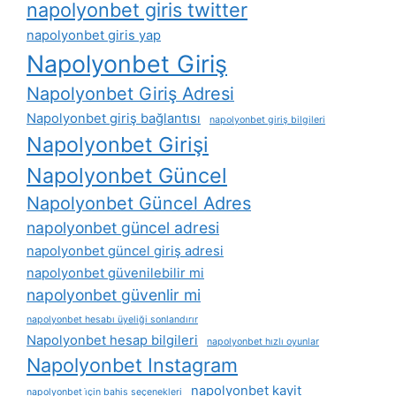
napolyonbet giris twitter
napolyonbet giris yap
Napolyonbet Giriş
Napolyonbet Giriş Adresi
Napolyonbet giriş bağlantısı
napolyonbet giriş bilgileri
Napolyonbet Girişi
Napolyonbet Güncel
Napolyonbet Güncel Adres
napolyonbet güncel adresi
napolyonbet güncel giriş adresi
napolyonbet güvenilebilir mi
napolyonbet güvenlir mi
napolyonbet hesabı üyeliği sonlandırır
Napolyonbet hesap bilgileri
napolyonbet hızlı oyunlar
Napolyonbet Instagram
napolyonbet kayit
napolyonbet i̇çin bahis seçenekleri