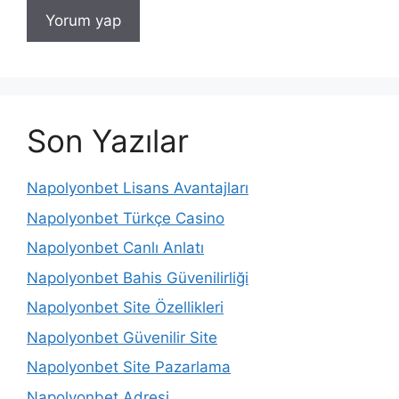
Son Yazılar
Napolyonbet Lisans Avantajları
Napolyonbet Türkçe Casino
Napolyonbet Canlı Anlatı
Napolyonbet Bahis Güvenilirliği
Napolyonbet Site Özellikleri
Napolyonbet Güvenilir Site
Napolyonbet Site Pazarlama
Napolyonbet Adresi