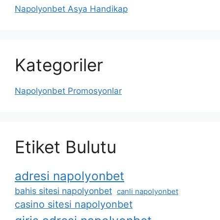
Napolyonbet Asya Handikap
Kategoriler
Napolyonbet Promosyonlar
Etiket Bulutu
adresi napolyonbet
bahis sitesi napolyonbet
canli napolyonbet
casino sitesi napolyonbet