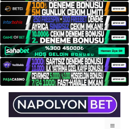
İçeriğe
atla
Menü