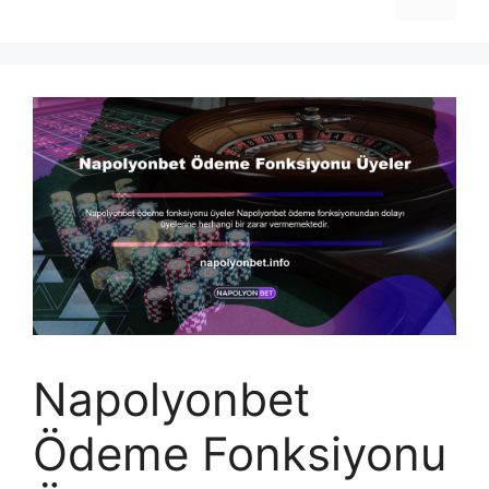
Napolyonbet
Ödeme Fonksiyonu