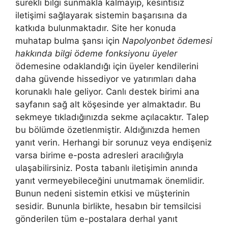
sürekli bilgi sunmakla kalmayıp, kesintisiz
iletişimi sağlayarak sistemin başarısına da
katkıda bulunmaktadır. Site her konuda
muhatap bulma şansı için
Napolyonbet ödemesi
hakkında bilgi ödeme fonksiyonu üyeler
ödemesine odaklandığı için üyeler kendilerini
daha güvende hissediyor ve yatırımları daha
korunaklı hale geliyor. Canlı destek birimi ana
sayfanın sağ alt köşesinde yer almaktadır. Bu
sekmeye tıkladığınızda sekme açılacaktır. Talep
bu bölümde özetlenmiştir. Aldığınızda hemen
yanıt verin. Herhangi bir sorunuz veya endişeniz
varsa birime e-posta adresleri aracılığıyla
ulaşabilirsiniz. Posta tabanlı iletişimin anında
yanıt vermeyebileceğini unutmamak önemlidir.
Bunun nedeni sistemin etkisi ve müşterinin
sesidir. Bununla birlikte, hesabın bir temsilcisi
gönderilen tüm e-postalara derhal yanıt