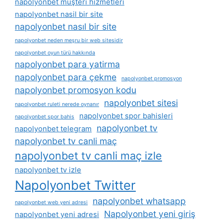
napolyonbet müşteri hizmetleri
napolyonbet nasil bir site
napolyonbet nasıl bir site
napolyonbet neden meşru bir web sitesidir
napolyonbet oyun türü hakkında
napolyonbet para yatirma
napolyonbet para çekme
napolyonbet promosyon
napolyonbet promosyon kodu
napolyonbet sitesi
napolyonbet ruleti nerede oynanır
napolyonbet spor bahisleri
napolyonbet spor bahis
napolyonbet tv
napolyonbet telegram
napolyonbet tv canli maç
napolyonbet tv canli maç izle
napolyonbet tv izle
Napolyonbet Twitter
napolyonbet whatsapp
napolyonbet web yeni adresi
Napolyonbet yeni giriş
napolyonbet yeni adresi