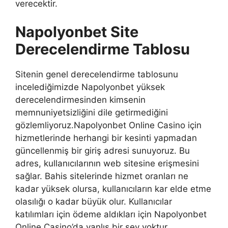
verecektir.
Napolyonbet Site
Derecelendirme Tablosu
Sitenin genel derecelendirme tablosunu
incelediğimizde Napolyonbet yüksek
derecelendirmesinden kimsenin
memnuniyetsizliğini dile getirmediğini
gözlemliyoruz.Napolyonbet Online Casino için
hizmetlerinde herhangi bir kesinti yapmadan
güncellenmiş bir giriş adresi sunuyoruz. Bu
adres, kullanıcılarının web sitesine erişmesini
sağlar. Bahis sitelerinde hizmet oranları ne
kadar yüksek olursa, kullanıcıların kar elde etme
olasılığı o kadar büyük olur. Kullanıcılar
katılımları için ödeme aldıkları için Napolyonbet
Online Casino’da yanlış bir şey yoktur.