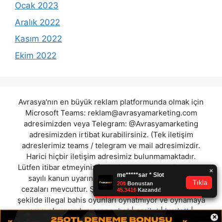
Ocak 2023
Aralık 2022
Kasım 2022
Ekim 2022
Avrasya'nın en büyük reklam platformunda olmak için
Microsoft Teams:
reklam@avrasyamarketing.com
adresimizden veya Telegram: @Avrasyamarketing
adresimizden irtibat kurabilirsiniz. (Tek iletişim
adreslerimiz teams / telegram ve mail adresimizdir.
Harici hiçbir iletişim adresimiz bulunmamaktadır.
Lütfen itibar etmeyiniz.) Türkiye yasalarına göre 7258
sayılı kanun uyarınca yasa dışı bahis oynamanın
cezaları mevcuttur. Şu an bulunduğunuz site hiç bir
şekilde illegal bahis oyunları oynatmıyor ve oynamaya
aracı olmuyordur.
cannonbet
|
casilot
|
byslott
|
×
kargabet
|
rinabet
|
betlivo
|
dengebet
|
hitbet-bahis