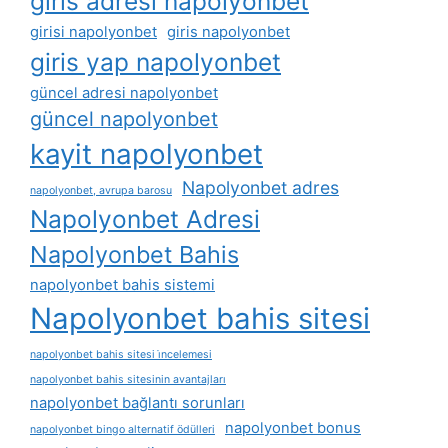
giris adresi napolyonbet
girisi napolyonbet
giris napolyonbet
giris yap napolyonbet
güncel adresi napolyonbet
güncel napolyonbet
kayit napolyonbet
Napolyonbet adres
napolyonbet, avrupa barosu
Napolyonbet Adresi
Napolyonbet Bahis
napolyonbet bahis sistemi
Napolyonbet bahis sitesi
napolyonbet bahis sitesi i̇ncelemesi
napolyonbet bahis sitesinin avantajları
napolyonbet bağlantı sorunları
napolyonbet bonus
napolyonbet bingo alternatif ödülleri