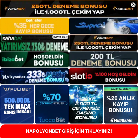
×
NAPOLYONBET GİRİŞ İÇİN TIKLAYINIZ!