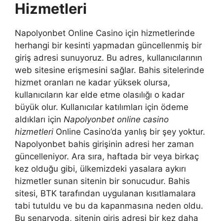
Hizmetleri
Napolyonbet Online Casino için hizmetlerinde
herhangi bir kesinti yapmadan güncellenmiş bir
giriş adresi sunuyoruz. Bu adres, kullanıcılarının
web sitesine erişmesini sağlar. Bahis sitelerinde
hizmet oranları ne kadar yüksek olursa,
kullanıcıların kar elde etme olasılığı o kadar
büyük olur. Kullanıcılar katılımları için ödeme
aldıkları için
Napolyonbet online casino
hizmetleri
Online Casino’da yanlış bir şey yoktur.
Napolyonbet bahis girişinin adresi her zaman
güncelleniyor. Ara sıra, haftada bir veya birkaç
kez olduğu gibi, ülkemizdeki yasalara aykırı
hizmetler sunan sitenin bir sonucudur. Bahis
sitesi, BTK tarafından uygulanan kısıtlamalara
tabi tutuldu ve bu da kapanmasına neden oldu.
Bu senaryoda, sitenin giriş adresi bir kez daha