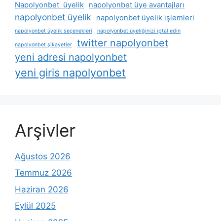
Napolyonbet üyelik
napolyonbet üye avantajları
napolyonbet üyelik
napolyonbet üyelik i̇şlemleri
napolyonbet üyelik seçenekleri
napolyonbet üyeliğinizi i̇ptal edin
twitter napolyonbet
napolyonbet şikayetler
yeni adresi napolyonbet
yeni giris napolyonbet
Arşivler
Ağustos 2026
Temmuz 2026
Haziran 2026
Eylül 2025