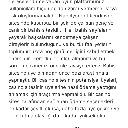
derecelendirme yapan oyun platformunuz,
kullanıcılara hiçbir açıdan zarar vermemeli veya
risk oluşturmamalıdır. Napolyonbet kendi web
sitesinde kusursuz bir şekilde çalışan genç ve
canlı bir bahis sitesidir. Hileli bahis sayfalarını
yayarak başkalarını kandırmaya çalışan
bireylerin bulunduğunu ve bu tür faaliyetlerin
toplumumuzda hoş görülmediğini kabul etmek
önemlidir. Gerekli önlemleri almanızı ve bu
sorunu çözmenizi önemle tavsiye ederiz. Bahis
sitesine üye olmadan önce bazı araştırmalar
yapmıştır. Bir casino sitesinin potansiyel üyeleri,
casino sitesinin üyelerine nasıl ödeme yaptığını
anlamak için araştırma yapmalıdır. Bir casino
sitesi tarafından sağlanan ödeme seçenekleri
ne kadar çeşitli olursa, daha fazla üye çekme ve
elde tutma olasılığı da o kadar yüksek olur.