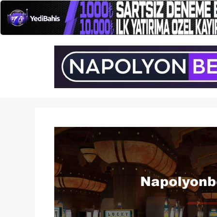
İçeriğe
atla