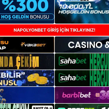
NAPOLYONBET GİRİŞ İÇİN TIKLAYINIZ!