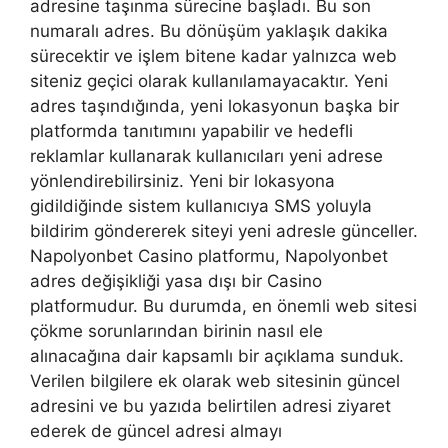
adresine taşınma sürecine başladı. Bu son
numaralı adres. Bu dönüşüm yaklaşık dakika
sürecektir ve işlem bitene kadar yalnızca web
siteniz geçici olarak kullanılamayacaktır. Yeni
adres taşındığında, yeni lokasyonun başka bir
platformda tanıtımını yapabilir ve hedefli
reklamlar kullanarak kullanıcıları yeni adrese
yönlendirebilirsiniz. Yeni bir lokasyona
gidildiğinde sistem kullanıcıya SMS yoluyla
bildirim göndererek siteyi yeni adresle günceller.
Napolyonbet Casino platformu, Napolyonbet
adres değişikliği yasa dışı bir Casino
platformudur. Bu durumda, en önemli web sitesi
çökme sorunlarından birinin nasıl ele
alınacağına dair kapsamlı bir açıklama sunduk.
Verilen bilgilere ek olarak web sitesinin güncel
adresini ve bu yazıda belirtilen adresi ziyaret
ederek de güncel adresi almayı