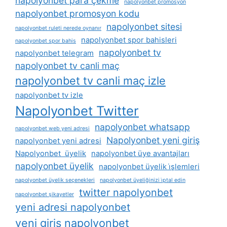
napolyonbet para çekme
napolyonbet promosyon
napolyonbet promosyon kodu
napolyonbet sitesi
napolyonbet ruleti nerede oynanır
napolyonbet spor bahisleri
napolyonbet spor bahis
napolyonbet tv
napolyonbet telegram
napolyonbet tv canli maç
napolyonbet tv canli maç izle
napolyonbet tv izle
Napolyonbet Twitter
napolyonbet whatsapp
napolyonbet web yeni adresi
Napolyonbet yeni giriş
napolyonbet yeni adresi
Napolyonbet üyelik
napolyonbet üye avantajları
napolyonbet üyelik
napolyonbet üyelik i̇şlemleri
napolyonbet üyelik seçenekleri
napolyonbet üyeliğinizi i̇ptal edin
twitter napolyonbet
napolyonbet şikayetler
yeni adresi napolyonbet
yeni giris napolyonbet