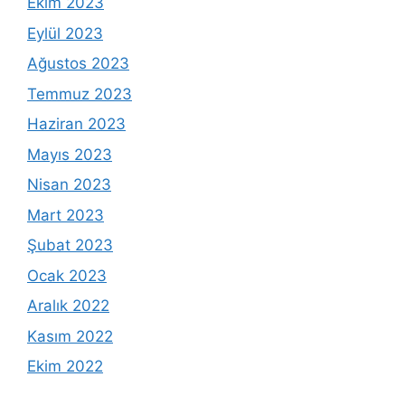
Ekim 2023
Eylül 2023
Ağustos 2023
Temmuz 2023
Haziran 2023
Mayıs 2023
Nisan 2023
Mart 2023
Şubat 2023
Ocak 2023
Aralık 2022
Kasım 2022
Ekim 2022