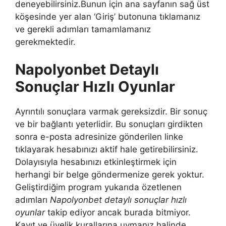
deneyebilirsiniz.Bunun için ana sayfanın sağ üst
köşesinde yer alan ‘Giriş’ butonuna tıklamanız
ve gerekli adımları tamamlamanız
gerekmektedir.
Napolyonbet Detaylı
Sonuçlar Hızlı Oyunlar
Ayrıntılı sonuçlara varmak gereksizdir. Bir sonuç
ve bir bağlantı yeterlidir. Bu sonuçları girdikten
sonra e-posta adresinize gönderilen linke
tıklayarak hesabınızı aktif hale getirebilirsiniz.
Dolayısıyla hesabınızı etkinleştirmek için
herhangi bir belge göndermenize gerek yoktur.
Geliştirdiğim program yukarıda özetlenen
adımları
Napolyonbet detaylı sonuçlar hızlı
oyunlar
takip ediyor ancak burada bitmiyor.
Kayıt ve üyelik kurallarına uymanız halinde