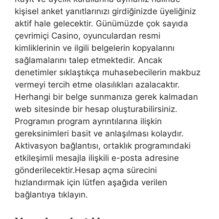
kişisel anket yanıtlarınızı girdiğinizde üyeliğiniz
aktif hale gelecektir. Günümüzde çok sayıda
çevrimiçi Casino, oyunculardan resmi
kimliklerinin ve ilgili belgelerin kopyalarını
sağlamalarını talep etmektedir. Ancak
denetimler sıklaştıkça muhasebecilerin makbuz
vermeyi tercih etme olasılıkları azalacaktır.
Herhangi bir belge sunmanıza gerek kalmadan
web sitesinde bir hesap oluşturabilirsiniz.
Programın program ayrıntılarına ilişkin
gereksinimleri basit ve anlaşılması kolaydır.
Aktivasyon bağlantısı, ortaklık programındaki
etkileşimli mesajla ilişkili e-posta adresine
gönderilecektir.Hesap açma sürecini
hızlandırmak için lütfen aşağıda verilen
bağlantıya tıklayın.