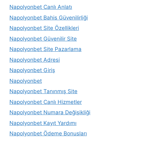
Napolyonbet Canlı Anlatı
Napolyonbet Bahis Güvenilirliği
Napolyonbet Site Özellikleri
Napolyonbet Güvenilir Site
Napolyonbet Site Pazarlama
Napolyonbet Adresi
Napolyonbet Giriş
Napolyonbet
Napolyonbet Tanınmış Site
Napolyonbet Canlı Hizmetler
Napolyonbet Numara Değişikliği
Napolyonbet Kayıt Yardımı
Napolyonbet Ödeme Bonusları